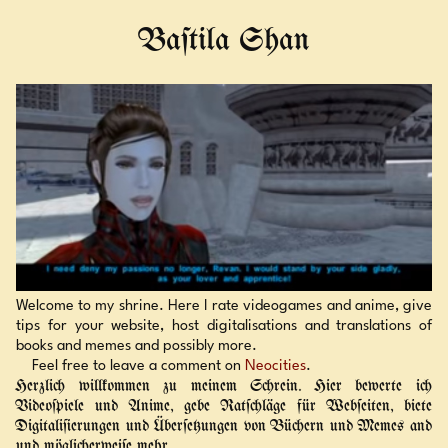
Baſtila Shan
Welcome to my s­hrine. Here I rate videogames and anime, give
tips for your webs­ite, hos­t digitalis­ations and trans­lations of
books and memes and pos­sibly more.
Feel free to leave a comment on
Neocities
.
Herzlich willkommen zu meinem Schrein. Hier bewerte ich
Videoſpiele und Anime, gebe Ratſchläge für Webſeiten, biete
Digitaliſierungen und Überſetzungen von Büchern und Memes and
und möglicherweiſe mehr.