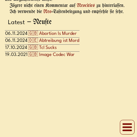
Zögere nicht einen Kommentar auf
Neocities
zu hinterlaſſen.
Ich verwende die
Neo
-Taſtenbelegung und empfehle ſie ſehr.
– Neuſte
Latest
06.11.2024
🇬🇧 Abortion Is Murder
06.11.2024
🇩🇪 Abtreibung ist Mord
17.10.2024
🇬🇧 Tcl Sucks
19.03.2021
🇬🇧 Image Codec War